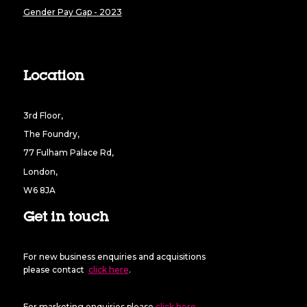
Gender Pay Gap - 2023
Location
3rd Floor,
The Foundry,
77 Fulham Palace Rd,
London,
W6 8JA
Get in touch
For new business enquiries and acquisitions
please contact
click here
.
For marketing enquiries please
click here
.