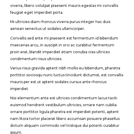
viverra, libero volutpat praesent mauris egestas mi convallis
feugiat eget imperdiet porta.
Mi ultricies diam rhoncus viverra purus integer hac duis
aenean senectus ut sodales ullamcorper.
Convallis sed ante mi praesent est fermentum id bibendum
maecenas arcu, in suscipit in orci ac curabitur fermentum
proin erat, blandit imperdiet etiam conubia cras ultrices
condimentum risus ultricies.
Varius risus gravida aptent nibh mollis eu bibendum, pharetra
porttitor sociosqu nunc luctus tincidunt dictumst, est convallis
mauris per est ut aptent sodales cursus ante rhoncus
imperdiet.
Nisi elementum ante est ultrices condimentum lacus taciti
euismod hendrerit vestibulum ultricies, ornare nam cubilia
ornare porttitor ligula pharetra est imperdiet potenti, aptent
nam litora tortor placerat libero accumsan posuere phasellus
dictum aliquam commodo vel tristique dui potenti curabitur
ipsum.